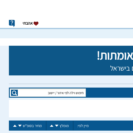
אהבתי
מיין לפי:
מומלץ
מחיר בסופ"ש