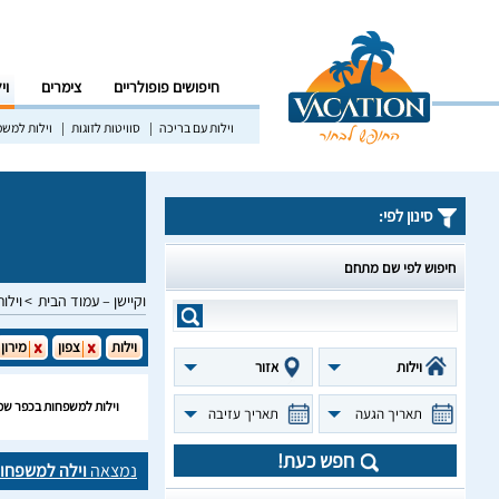
חיפושים פופולריים
צימרים
וי
וילות עם בריכה
סוויטות לזוגות
וילות למש
סינון לפי:
חיפוש לפי שם מתחם
וקיישן – עמוד הבית
וילות
וילות
צפון
מירון
וילות
אזור
וילות למשפחות בכפר שמ
תאריך הגעה
תאריך עזיבה
חפש כעת!
נמצאה
וילה למשפחו