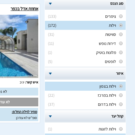
סוג הנכס
אחוזת אדל בכפר
צימרים
(133)
וילות
(172)
סוויטות
(31)
דירות נופש
(11)
מלונות בוטיק
(1)
לופטים
(5)
איזור
איש קשר:
יניב
וילות בצפון
לא נמ
וילות במרכז
(22)
לא עודכ
וילות בדרום
(37)
מחיר לוילה החל מ:
קהל יעד
סופ"ש לא עודכן
וילות לזוגות
(1)