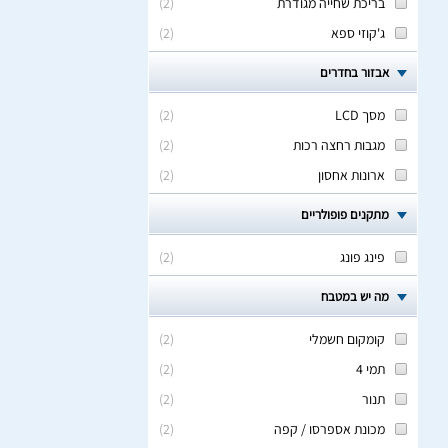
בריכת שחייה מגודרת
(
2
)
ג'קוזי ספא
(
2
)
אבזור בחדרים
מסך LCD
(
2
)
מגבות רחצה רכות
(
2
)
ארונות אחסון
(
2
)
מתקנים פופולריים
פינג פונג
(
2
)
מה יש במטבח
קומקום חשמלי
(
2
)
תמי 4
(
2
)
תנור
(
2
)
מכונת אספרסו / קפה
(
2
)