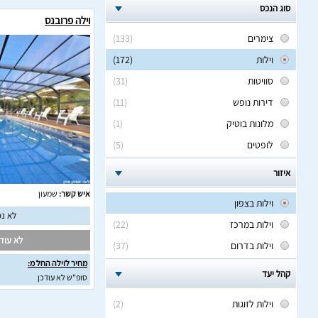
סוג הנכס
וילה פרובנס
צימרים
(133)
וילות
(172)
סוויטות
(31)
דירות נופש
(11)
מלונות בוטיק
(1)
לופטים
(5)
איזור
איש קשר:
שמעון
וילות בצפון
לא נמ
וילות במרכז
(22)
לא עודכ
וילות בדרום
(37)
מחיר לוילה החל מ:
קהל יעד
סופ"ש לא עודכן
וילות לזוגות
(2)