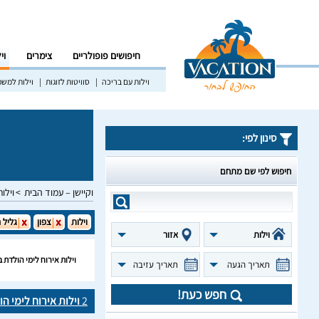
חיפושים פופולריים
צימרים
וי
וילות עם בריכה
סוויטות לזוגות
וילות למש
סינון לפי:
חיפוש לפי שם מתחם
וקיישן – עמוד הבית
וילות
וילות
צפון
גליל 
וילות
אזור
וילות אירוח לימי הולדת 
תאריך הגעה
תאריך עזיבה
חפש כעת!
2
וילות אירוח לימי ה