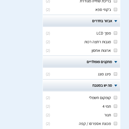
בריכת שחייה מגודרת
(
2
)
ג'קוזי ספא
(
2
)
אבזור בחדרים
מסך LCD
(
2
)
מגבות רחצה רכות
(
2
)
ארונות אחסון
(
2
)
מתקנים פופולריים
פינג פונג
(
2
)
מה יש במטבח
קומקום חשמלי
(
2
)
תמי 4
(
2
)
תנור
(
2
)
מכונת אספרסו / קפה
(
2
)