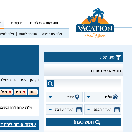
חיפושים פופולריים
צימרים
וי
וילות עם בריכה
סוויטות לזוגות
וילות למש
סינון לפי:
חיפוש לפי שם מתחם
וקיישן – עמוד הבית
וילות
וילות
צפון
גליל 
וילות
אזור
וילות אירוח לירח דבש במ
תאריך הגעה
תאריך עזיבה
חפש כעת!
2
וילות אירוח לירח ד