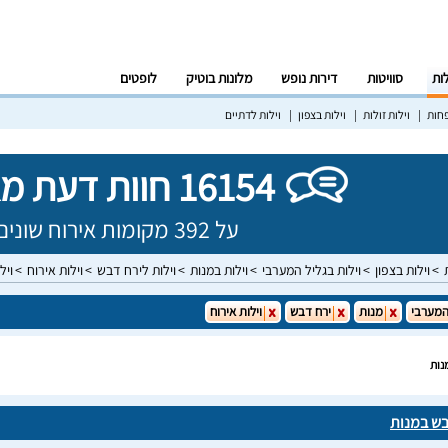
לות
סוויטות
דירות נופש
מלונות בוטיק
לופטים
פחות
וילות זולות
וילות בצפון
וילות לדתיים
16154 חוות דעת מאומתות!
על 392 מקומות אירוח שונים בישראל
וילות בצפון
וילות בגליל המערבי
וילות במנות
וילות לירח דבש
וילות אירוח
ויל
המערבי
מנות
ירח דבש
וילות אירוח
נות
בש במנות