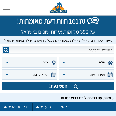
16170 חוות דעת מאומתות!
על 392 מקומות אירוח שונים בישראל
וקיישן – עמוד הבית
וילות
וילות בצפון
וילות בגליל המערבי
וילות במנות
וילות ליר
וילות
אזור
תאריך הגעה
תאריך עזיבה
חפש כעת!
0
וילות עם בריכה לירח דבש במנות
מיין לפי:
מומלץ
מחיר בסופ"ש