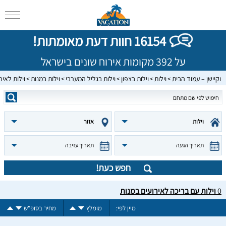
16154 חוות דעת מאומתות!
על 392 מקומות אירוח שונים בישראל
וקיישן – עמוד הבית
וילות
וילות בצפון
וילות בגליל המערבי
וילות במנות
וילות לאיר
וילות
אזור
תאריך הגעה
תאריך עזיבה
חפש כעת!
0
וילות עם בריכה לאירועים במנות
מיין לפי:
מומלץ
מחיר בסופ"ש