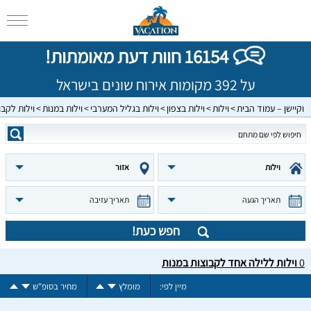
16154 חוות דעת מאומתות!
על 392 מקומות אירוח שונים בישראל
וקיישן – עמוד הבית
וילות
וילות בצפון
וילות בגליל המערבי
וילות במנות
וילות לקבו
וילות
אזור
תאריך הגעה
תאריך עזיבה
חפש כעת!
0
וילות ללילה אחד לקבוצות במנות
מיין לפי:
מומלץ
מחיר בסופ"ש