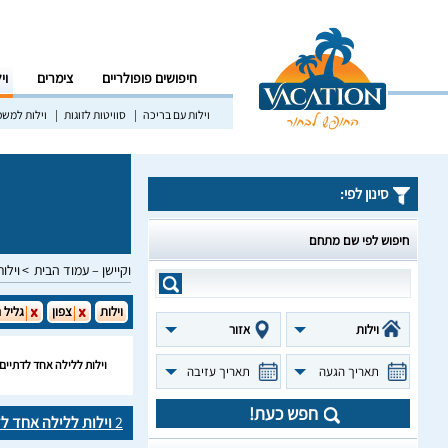
חיפושים פופולריים
צימרים
וי
וילות עם בריכה
סוויטות לזוגות
וילות למש
סינון לפי:
חיפוש לפי שם מתחם
וקיישן – עמוד הבית
וילות
וילות
צפון
גליל 
וילות
אזור
וילות ללילה אחד לדתיים
תאריך הגעה
תאריך עזיבה
חפש כעת!
2
וילות ללילה אחד ל