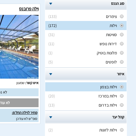
סוג הנכס
וילה פרובנס
צימרים
(133)
וילות
(172)
סוויטות
(31)
דירות נופש
(11)
מלונות בוטיק
(1)
לופטים
(5)
איזור
איש קשר:
שמעון
וילות בצפון
לא נמ
וילות במרכז
(20)
לא עודכ
וילות בדרום
(13)
מחיר לוילה החל מ:
קהל יעד
סופ"ש לא עודכן
וילות לזוגות
(2)