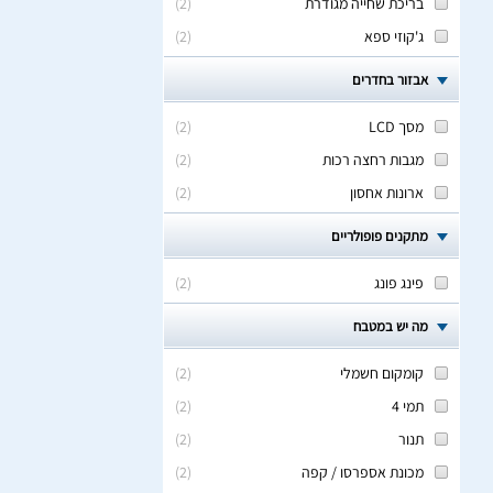
בריכת שחייה מגודרת
(
2
)
ג'קוזי ספא
(
2
)
אבזור בחדרים
מסך LCD
(
2
)
מגבות רחצה רכות
(
2
)
ארונות אחסון
(
2
)
מתקנים פופולריים
פינג פונג
(
2
)
מה יש במטבח
קומקום חשמלי
(
2
)
תמי 4
(
2
)
תנור
(
2
)
מכונת אספרסו / קפה
(
2
)