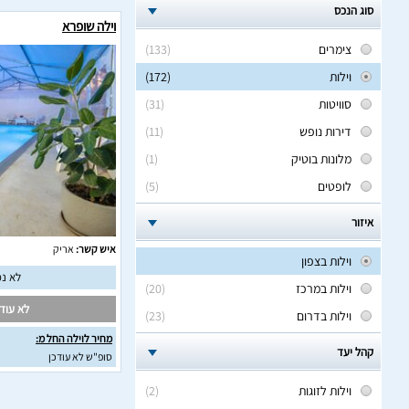
סוג הנכס
וילה שופרא
צימרים
(133)
וילות
(172)
סוויטות
(31)
דירות נופש
(11)
מלונות בוטיק
(1)
לופטים
(5)
איזור
איש קשר:
אריק
וילות בצפון
לא נמ
וילות במרכז
(20)
לא עודכ
וילות בדרום
(23)
מחיר לוילה החל מ:
קהל יעד
סופ"ש לא עודכן
וילות לזוגות
(2)