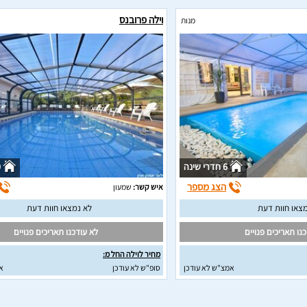
וילה פרובנס
מנות
6 חדרי שינה
0
הצג מספר
איש קשר:
שמעון
צאו חוות דעת
לא נמצאו חוות דעת
נו תאריכים פנויים
לא עודכנו תאריכים פנויים
מחיר לוילה החל מ:
אמצ"ש לא עודכן
סופ"ש לא עודכן
א