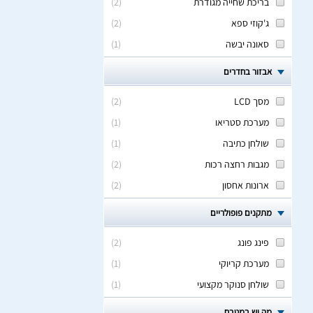
בריכת שחייה מגודרת
(
2
)
ג'קוזי ספא
(
2
)
סאונה יבשה
(
1
)
אבזור בחדרים
מסך LCD
(
2
)
מערכת סטריאו
(
1
)
שולחן כתיבה
(
1
)
מגבות רחצה רכות
(
2
)
ארונות אחסון
(
2
)
מתקנים פופולריים
פינג פונג
(
2
)
מערכת קריוקי
(
1
)
שולחן סנוקר מקצועי
(
1
)
מה יש במטבח