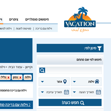
חיפושים פופולריים
צימרים
וי
וילות עם בריכה
סוויטות לזוגות
וילות למש
סינון לפי:
חיפוש לפי שם מתחם
וקיישן – עמוד הבית
וילות
וילות
צפון
גליל 
וילות
אזור
וילות עם בריכה מחוממת ל
תאריך הגעה
תאריך עזיבה
חפש כעת!
2
וילות עם בריכה מח