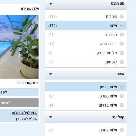
סוג הנכס
וילה שופרא
צימרים
(133)
וילות
(172)
סוויטות
(31)
דירות נופש
(11)
מלונות בוטיק
(1)
לופטים
(5)
איזור
איש קשר:
אריק
וילות בצפון
לא נמ
וילות במרכז
(18)
לא עודכ
וילות בדרום
(14)
מחיר לוילה החל מ:
קהל יעד
סופ"ש לא עודכן
וילות לזוגות
(2)