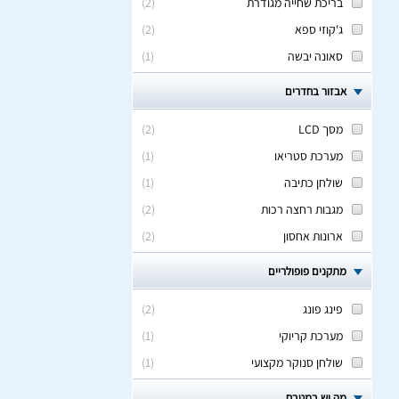
בריכת שחייה מגודרת
(
2
)
ג'קוזי ספא
(
2
)
סאונה יבשה
(
1
)
אבזור בחדרים
מסך LCD
(
2
)
מערכת סטריאו
(
1
)
שולחן כתיבה
(
1
)
מגבות רחצה רכות
(
2
)
ארונות אחסון
(
2
)
מתקנים פופולריים
פינג פונג
(
2
)
מערכת קריוקי
(
1
)
שולחן סנוקר מקצועי
(
1
)
מה יש במטבח