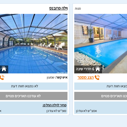
וילה פרובנס
מנות
6 חדרי שינה
0
הצג מספר
איש קשר:
שמעון
צאו חוות דעת
לא נמצאו חוות דעת
נו תאריכים פנויים
לא עודכנו תאריכים פנויים
מחיר לוילה החל מ:
אמצ"ש לא עודכן
סופ"ש לא עודכן
א