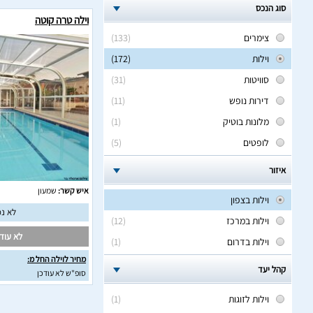
סוג הנכס
וילה טרה קוטה
צימרים
(133)
וילות
(172)
סוויטות
(31)
דירות נופש
(11)
מלונות בוטיק
(1)
לופטים
(5)
איזור
איש קשר:
שמעון
וילות בצפון
לא נמ
וילות במרכז
(12)
לא עודכ
וילות בדרום
(1)
מחיר לוילה החל מ:
קהל יעד
סופ"ש לא עודכן
וילות לזוגות
(1)