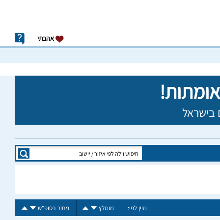
אהבתי
מיין לפי:
מומלץ
מחיר בסופ"ש