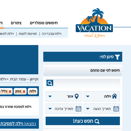
חיפושים פופולריים
צימרים
וי
וילות עם בריכה
סוויטות לזוגות
וילות למש
סינון לפי:
חיפוש לפי שם מתחם
וקיישן – עמוד הבית
וילות
וילות
צפון
גליל 
וילות
אזור
וילות למסיבת שחרור במע
תאריך הגעה
תאריך עזיבה
חפש כעת!
נמצאה
וילה למסיבת 