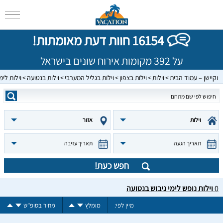
16154 חוות דעת מאומתות!
על 392 מקומות אירוח שונים בישראל
וקיישן – עמוד הבית
וילות
וילות בצפון
וילות בגליל המערבי
וילות בנטועה
וילות לימ
וילות
אזור
תאריך הגעה
תאריך עזיבה
חפש כעת!
0
וילות נופש לימי גיבוש בנטועה
מיין לפי:
מומלץ
מחיר בסופ"ש