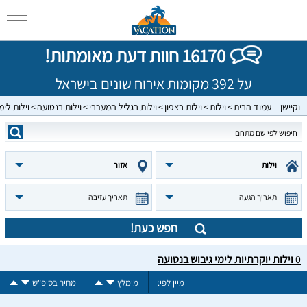
16170 חוות דעת מאומתות!
על 392 מקומות אירוח שונים בישראל
וקיישן – עמוד הבית
וילות
וילות בצפון
וילות בגליל המערבי
וילות בנטועה
וילות לימ
וילות
אזור
תאריך הגעה
תאריך עזיבה
חפש כעת!
0
וילות יוקרתיות לימי גיבוש בנטועה
מיין לפי:
מומלץ
מחיר בסופ"ש