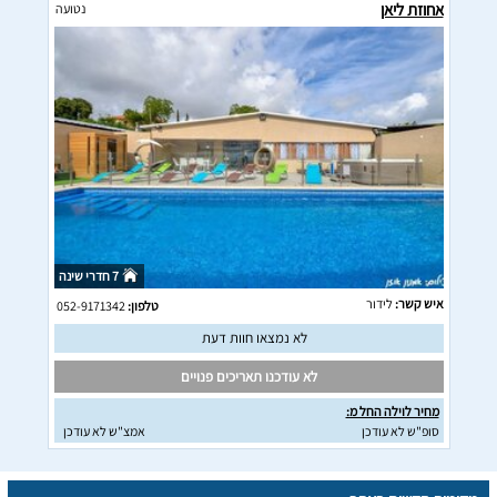
אחוזת ליאן
נטועה
7 חדרי שינה
איש קשר:
לידור
טלפון:
052-9171342
לא נמצאו חוות דעת
לא עודכנו תאריכים פנויים
מחיר לוילה החל מ:
סופ"ש לא עודכן
אמצ"ש לא עודכן