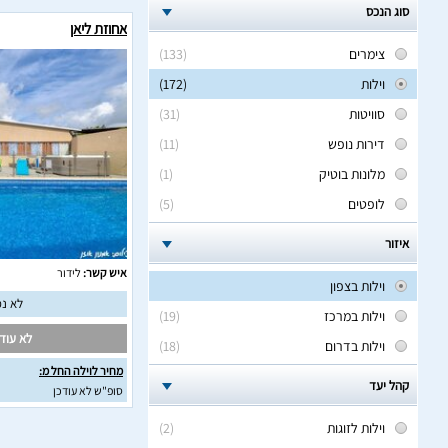
סוג הנכס
אחוזת ליאן
צימרים
(133)
וילות
(172)
סוויטות
(31)
דירות נופש
(11)
מלונות בוטיק
(1)
לופטים
(5)
איזור
איש קשר:
לידור
וילות בצפון
לא נמ
וילות במרכז
(19)
לא עודכ
וילות בדרום
(18)
מחיר לוילה החל מ:
קהל יעד
סופ"ש לא עודכן
וילות לזוגות
(2)