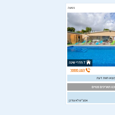
נטועה
7 חדרי שינה
הצג מספר
צאו חוות דעת
נו תאריכים פנויים
אמצ"ש לא עודכן