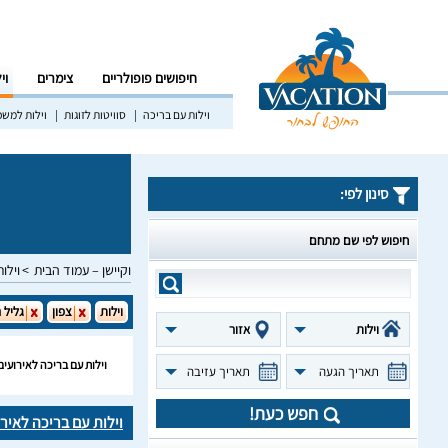
חיפושים פופולריים
צימרים
וי
וילות עם בריכה
סוויטות לזוגות
וילות למש
סינון לפי:
חיפוש לפי שם מתחם
וקיישן – עמוד הבית
וילות
וילות
צפון
גליל 
וילות
אזור
וילות עם בריכה לאירועים
תאריך הגעה
תאריך עזיבה
חפש כעת!
וילות עם בריכה לאיר