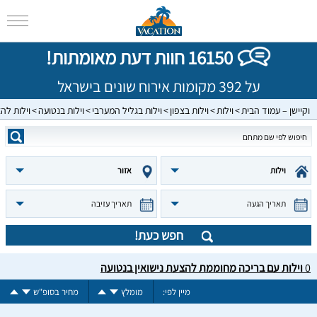
16150 חוות דעת מאומתות!
על 392 מקומות אירוח שונים בישראל
וקיישן – עמוד הבית
וילות
וילות בצפון
וילות בגליל המערבי
וילות בנטועה
וילות להצ
וילות
אזור
תאריך הגעה
תאריך עזיבה
חפש כעת!
0
וילות עם בריכה מחוממת להצעת נישואין בנטועה
מיין לפי:
מומלץ
מחיר בסופ"ש