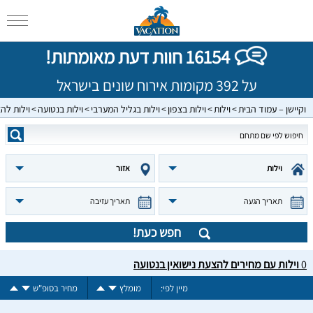
16154 חוות דעת מאומתות!
על 392 מקומות אירוח שונים בישראל
וקיישן – עמוד הבית
וילות
וילות בצפון
וילות בגליל המערבי
וילות בנטועה
וילות להצ
וילות
אזור
תאריך הגעה
תאריך עזיבה
חפש כעת!
0
וילות עם מחירים להצעת נישואין בנטועה
מיין לפי:
מומלץ
מחיר בסופ"ש