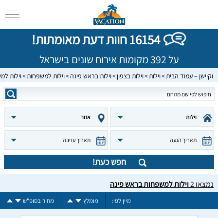
16154 חוות דעת מאומתות!
על 392 מקומות אירוח שונים בישראל
וקיישן – עמוד הבית
וילות
וילות בצפון
וילות בראש פינה
וילות למשפחות
וילות למ
וילות
אזור
תאריך הגעה
תאריך עזיבה
חפש כעת!
נמצאו
2
וילות למשפחות בראש פינה
מיין לפי:
מומלץ
מחיר בסופ"ש