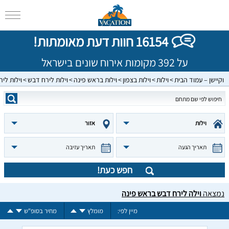
16154 חוות דעת מאומתות!
על 392 מקומות אירוח שונים בישראל
וקיישן – עמוד הבית
וילות
וילות בצפון
וילות בראש פינה
וילות לירח דבש
וילות לי
וילות
אזור
תאריך הגעה
תאריך עזיבה
חפש כעת!
נמצאה
וילה לירח דבש בראש פינה
מיין לפי:
מומלץ
מחיר בסופ"ש