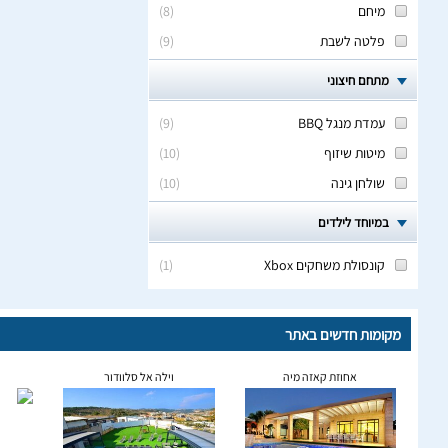
מיחם
(
8
)
פלטה לשבת
(
9
)
מתחם חיצוני
עמדת מנגל BBQ
(
9
)
מיטות שיזוף
(
10
)
שולחן גינה
(
10
)
במיוחד לילדים
קונסולת משחקים Xbox
(
1
)
מקומות חדשים באתר
אחוזת קאזה מיה
וילה אל סלוודור