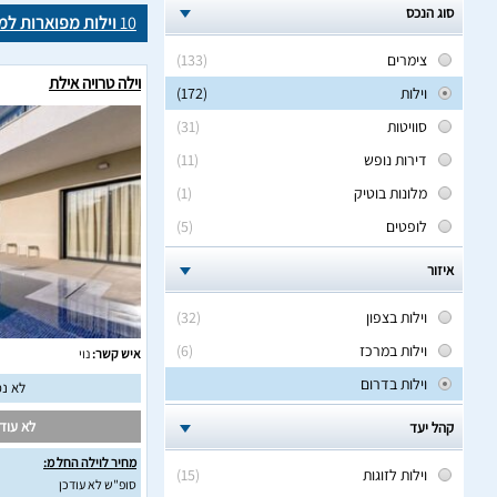
סוג הנכס
10
וילות מפוארות למ
צימרים
(133)
וילה טרויה אילת
וילות
(172)
סוויטות
(31)
דירות נופש
(11)
מלונות בוטיק
(1)
לופטים
(5)
איזור
וילות בצפון
(32)
וילות במרכז
(6)
איש קשר:
נוי
וילות בדרום
לא נמ
לא עודכ
קהל יעד
מחיר לוילה החל מ:
וילות לזוגות
(15)
סופ"ש לא עודכן