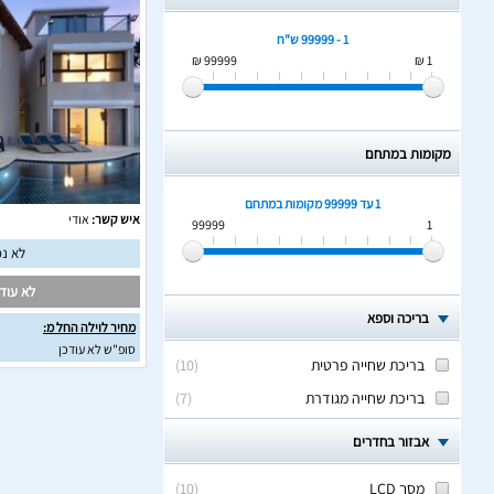
1 - 99999 ש"ח
99999 ₪
1 ₪
מקומות במתחם
1 עד 99999
מקומות במתחם
איש קשר:
אודי
99999
1
לא נמ
לא עודכ
בריכה וספא
מחיר לוילה החל מ:
סופ"ש לא עודכן
בריכת שחייה פרטית
(
10
)
בריכת שחייה מגודרת
(
7
)
אבזור בחדרים
מסך LCD
(
10
)