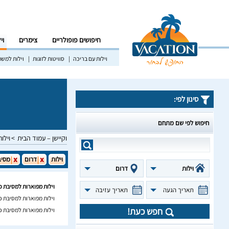
חיפושים פופולריים
צימרים
וי
וילות עם בריכה
סוויטות לזוגות
וילות למש
סינון לפי:
חיפוש לפי שם מתחם
וקיישן – עמוד הבית
וילות
וילות
דרום
מסיב
וילות
דרום
וילות מפוארות למסיבת כ
תאריך הגעה
תאריך עזיבה
וילות מפוארות למסיבת 
חפש כעת!
וילות מפוארות למסיבת כ