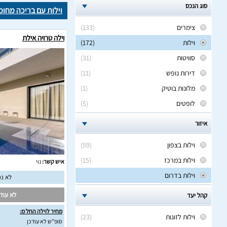
סוג הנכס
וילות עם בריכה מחו
צימרים
(133)
וילה טרויה אילת
וילות
(172)
סוויטות
(31)
דירות נופש
(11)
מלונות בוטיק
(1)
לופטים
(5)
איזור
וילות בצפון
(59)
וילות במרכז
(15)
איש קשר:
נוי
וילות בדרום
לא נמ
לא עודכ
קהל יעד
מחיר לוילה החל מ:
וילות לזוגות
(23)
סופ"ש לא עודכן