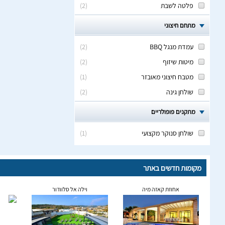
פלטה לשבת
(
2
)
מתחם חיצוני
עמדת מנגל BBQ
(
2
)
מיטות שיזוף
(
2
)
מטבח חיצוני מאובזר
(
1
)
שולחן גינה
(
2
)
מתקנים פופולריים
שולחן סנוקר מקצועי
(
1
)
מקומות חדשים באתר
אחוזת קאזה מיה
וילה אל סלוודור