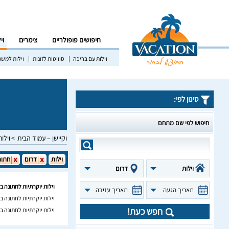
חיפושים פופולריים
צימרים
וי
וילות עם בריכה
סוויטות לזוגות
וילות למש
סינון לפי:
חיפוש לפי שם מתחם
וקיישן – עמוד הבית
וילות
וילות
דרום
חתונ
וילות
דרום
וילות יוקרתיות לחתונה ב
תאריך הגעה
תאריך עזיבה
וילות יוקרתיות לחתונה 
חפש כעת!
וילות יוקרתיות לחתונה ב