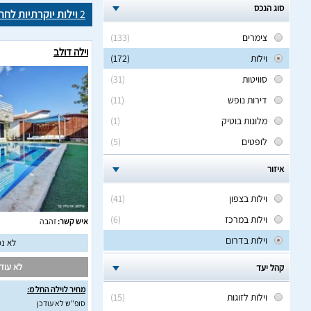
סוג הנכס
2
וילות יוקרתיות לחת
צימרים
(133)
וילה דולב
וילות
(172)
סוויטות
(31)
דירות נופש
(11)
מלונות בוטיק
(1)
לופטים
(5)
איזור
וילות בצפון
(41)
וילות במרכז
(6)
איש קשר:
זהבה
וילות בדרום
לא נמ
לא עודכ
קהל יעד
מחיר לוילה החל מ:
וילות לזוגות
(15)
סופ"ש לא עודכן