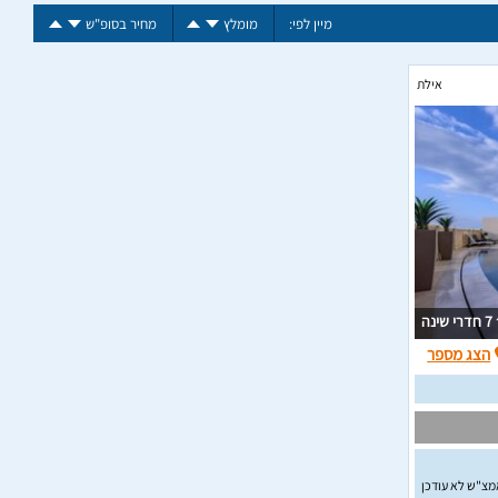
מיין לפי:
מומלץ
מחיר בסופ"ש
אילת
7 חדרי שינה
הצג מספר
מצ"ש לא עודכן