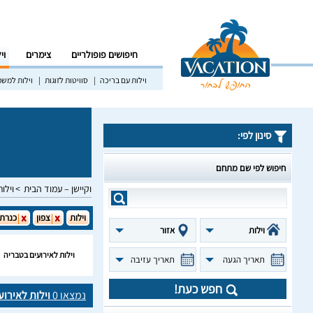
חיפושים פופולריים
צימרים
וי
וילות עם בריכה
סוויטות לזוגות
וילות למש
סינון לפי:
חיפוש לפי שם מתחם
וקיישן – עמוד הבית
וילות
וילות
צפון
כנרת
וילות
אזור
וילות לאירועים בטבריה
תאריך הגעה
תאריך עזיבה
חפש כעת!
נמצאו
0
וילות לאירוע