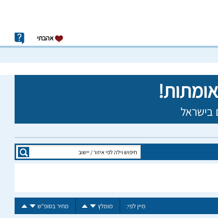
אהבתי
מיין לפי:
מומלץ
מחיר בסופ"ש