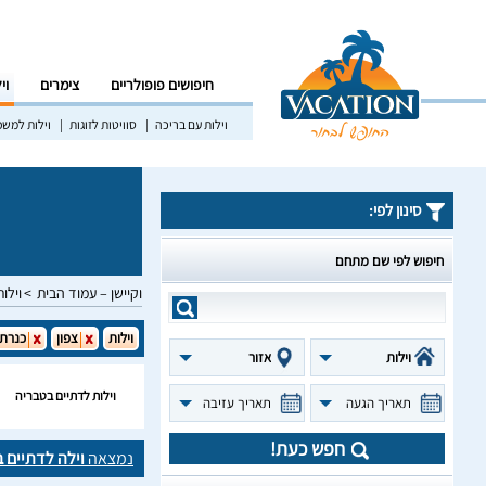
חיפושים פופולריים
צימרים
וי
וילות עם בריכה
סוויטות לזוגות
וילות למש
סינון לפי:
חיפוש לפי שם מתחם
וקיישן – עמוד הבית
וילות
וילות
צפון
כנרת
וילות
אזור
וילות לדתיים בטבריה
תאריך הגעה
תאריך עזיבה
חפש כעת!
נמצאה
וילה לדתיים 