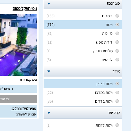
סוג הנכס
נופי האקליפטוס
צימרים
(133)
וילות
(172)
סוויטות
(31)
דירות נופש
(11)
מלונות בוטיק
(1)
לופטים
(5)
איזור
איש קשר:
דוד
וילות בצפון
נמצאו 6 חוות דעת מאומתות
וילות במרכז
(22)
לא עודכ
וילות בדרום
(35)
מחיר לוילה החל מ:
קהל יעד
סופ"ש לא עודכן
וילות לזוגות
(1)