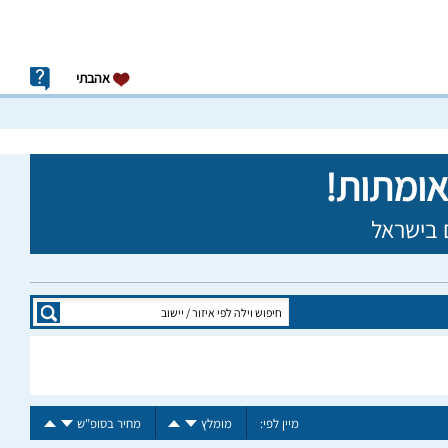
אהבתי
מיין לפי:
מומלץ
מחיר בסופ"ש