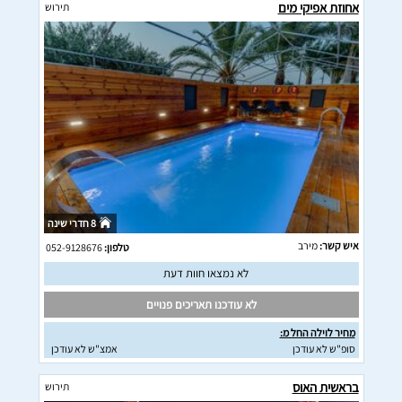
אחוזת אפיקי מים
תירוש
8 חדרי שינה
איש קשר:
מירב
טלפון:
052-9128676
לא נמצאו חוות דעת
לא עודכנו תאריכים פנויים
מחיר לוילה החל מ:
סופ"ש לא עודכן
אמצ"ש לא עודכן
בראשית האוס
תירוש