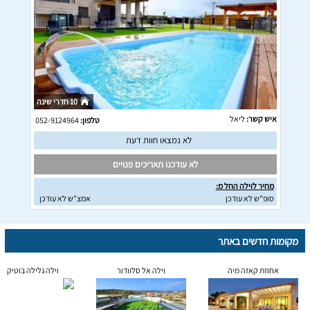
10 חדרי שינה
איש קשר:
ליאל
טלפון:
052-9124964
לא נמצאו חוות דעת
לא עודכנו תאריכים פנויים
מחיר לוילה החל מ:
סופ"ש לא עודכן
אמצ"ש לא עודכן
מקומות חדשים באתר
אחוזת קאזה מיה
וילה אל סלוודור
וילה גלילה בוטיק