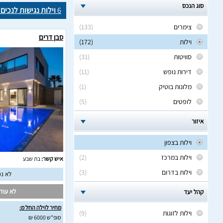
סוג הנכס
6
וילות נגישות לנכים 
צימרים
(133)
סבן דרים
וילות
(172)
סוויטות
(31)
דירות נופש
(11)
מלונות בוטיק
(1)
לופטים
(5)
איזור
וילות בצפון
וילות במרכז
(2)
איש קשר:
בת שבע
וילות בדרום
(3)
לא נמ
לא עודכ
קהל יעד
מחיר לוילה החל מ:
וילות לזוגות
(9)
סופ"ש 6000 ₪