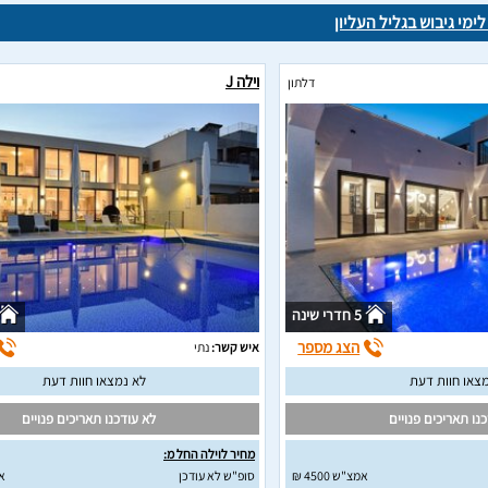
לימי גיבוש בגליל העליון
וילה J
דלתון
5 חדרי שינה
הצג מספר
איש קשר:
נתי
צאו חוות דעת
לא נמצאו חוות דעת
נו תאריכים פנויים
לא עודכנו תאריכים פנויים
מחיר לוילה החל מ:
אמצ"ש 4500 ₪
סופ"ש לא עודכן
א