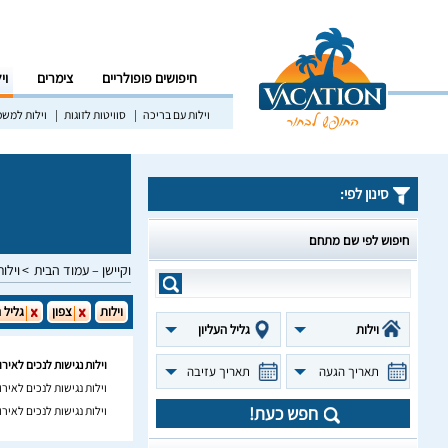
חיפושים פופולריים
צימרים
וי
וילות עם בריכה
סוויטות לזוגות
וילות למש
סינון לפי:
חיפוש לפי שם מתחם
וקיישן – עמוד הבית
וילות
וילות
צפון
גליל ה
וילות
גליל העליון
וילות נגישות לנכים לאירו
תאריך הגעה
תאריך עזיבה
וילות נגישות לנכים לאיר
חפש כעת!
וילות נגישות לנכים לאירו