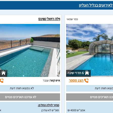
לאירועים בגליל העליון
וילה רויאל טווינס
כפר שמאי
6 חדרי שינה
6
הצג מספר
איש קשר:
ענבר
צאו חוות דעת
לא נמצאו חוות דעת
נו תאריכים פנויים
לא עודכנו תאריכים פנויים
מחיר לוילה החל מ:
אמצ"ש 4000 ₪
סופ"ש לא עודכן
א