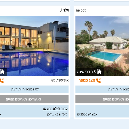
וילה J
ספסופה
5 חדרי שינה
הצג מספר
איש קשר:
נתי
צאו חוות דעת
לא נמצאו חוות דעת
נו תאריכים פנויים
לא עודכנו תאריכים פנויים
מחיר לוילה החל מ:
אמצ"ש 3500 ₪
סופ"ש לא עודכן
א