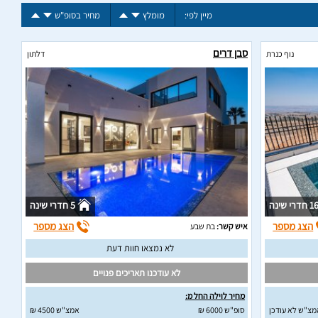
מיין לפי:
מומלץ
מחיר בסופ"ש
סבן דרים
נוף כנרת
דלתון
1 חדרי שינה
5 חדרי שינה
הצג מספר
הצג מספר
איש קשר:
בת שבע
לא נמצאו חוות דעת
לא עודכנו תאריכים פנויים
מחיר לוילה החל מ:
מצ"ש לא עודכן
סופ"ש 6000 ₪
אמצ"ש 4500 ₪