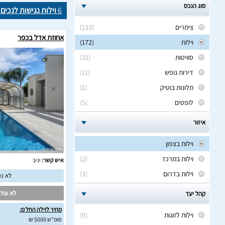
סוג הנכס
6
וילות נגישות לנכים 
צימרים
(133)
אחוזת אדל בכפר
וילות
(172)
סוויטות
(31)
דירות נופש
(11)
מלונות בוטיק
(1)
לופטים
(5)
איזור
וילות בצפון
וילות במרכז
(2)
איש קשר:
יניב
וילות בדרום
(3)
לא נמ
לא עודכ
קהל יעד
מחיר לוילה החל מ:
וילות לזוגות
(9)
סופ"ש 5000 ₪