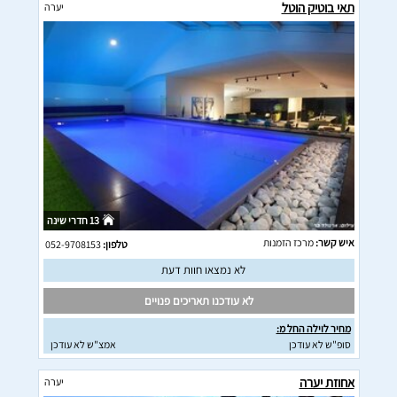
תאי בוטיק הוטל
יערה
13 חדרי שינה
איש קשר:
מרכז הזמנות
טלפון:
052-9708153
לא נמצאו חוות דעת
לא עודכנו תאריכים פנויים
מחיר לוילה החל מ:
סופ"ש לא עודכן
אמצ"ש לא עודכן
אחוזת יערה
יערה