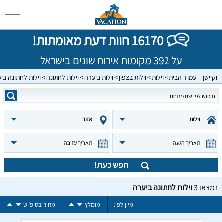
16170 חוות דעת מאומתות!
על 392 מקומות אירוח שונים בישראל
וקיישן – עמוד הבית
וילות
וילות בצפון
וילות ביערה
וילות לחתונה
וילות לחתונה בי
וילות
אזור
תאריך הגעה
תאריך עזיבה
חפש כעת!
נמצאו
3
וילות לחתונה ביערה
מיין לפי:
מומלץ
מחיר בסופ"ש