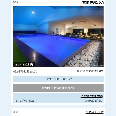
תאי בוטיק הוטל
יערה
13 חדרי שינה
איש קשר:
מרכז הזמנות
טלפון:
052-9708153
לא נמצאו חוות דעת
לא עודכנו תאריכים פנויים
מחיר לוילה החל מ:
סופ"ש לא עודכן
אמצ"ש לא עודכן
אחוזת אפנדי
יערה