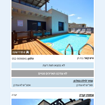
6 חדרי שינה
איש קשר:
בת חן
טלפון:
052-9098841
לא נמצאו חוות דעת
לא עודכנו תאריכים פנויים
מחיר לוילה החל מ:
סופ"ש לא עודכן
אמצ"ש לא עודכן
אחוזת יערה
יערה