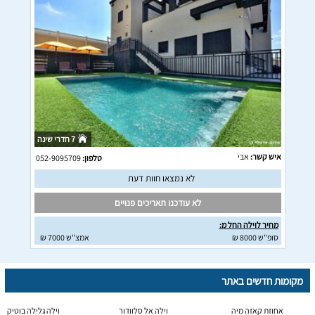
7 חדרי שינה
איש קשר:
אבי
טלפון:
052-9095709
לא נמצאו חוות דעת
לא עודכנו תאריכים פנויים
מחיר לוילה החל מ:
סופ"ש 8000 ₪
אמצ"ש 7000 ₪
מקומות חדשים באתר
אחוזת קאזה מיה
וילה אל סלוודור
וילה גלילה בוטיק