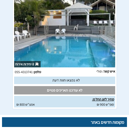
8 יחידות אירוח
איש קשר:
סולי
טלפון:
055-4313741
לא נמצאו חוות דעת
לא עודכנו תאריכים פנויים
מחיר לזוג החל מ:
סופ"ש 900 ₪
אמצ"ש 800 ₪
מקומות חדשים באתר