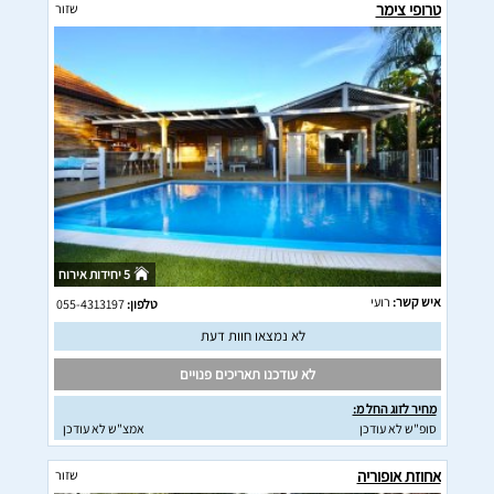
טרופי צימר
שזור
5 יחידות אירוח
איש קשר:
רועי
טלפון:
055-4313197
לא נמצאו חוות דעת
לא עודכנו תאריכים פנויים
מחיר לזוג החל מ:
סופ"ש לא עודכן
אמצ"ש לא עודכן
אחוזת אופוריה
שזור