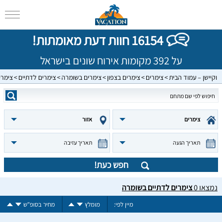
16154 חוות דעת מאומתות!
על 392 מקומות אירוח שונים בישראל
וקיישן – עמוד הבית
צימרים
צימרים בצפון
צימרים בשומרה
צימרים לדתיים
צימרי
צימרים
אזור
תאריך הגעה
תאריך עזיבה
חפש כעת!
נמצאו
0
צימרים לדתיים בשומרה
מיין לפי:
מומלץ
מחיר בסופ"ש