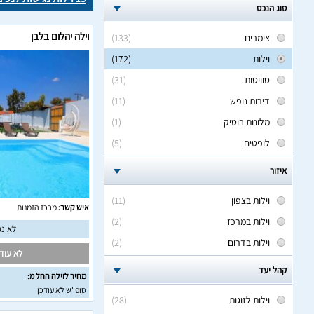
סוג הנכס
וילה יהלום בלבן
צימרים
(133)
וילות
(172)
סוויטות
(31)
דירות נופש
(11)
מלונות בוטיק
(1)
לופטים
(5)
איזור
וילות בצפון
(11)
איש קשר:
מרכז הזמנות
וילות במרכז
(2)
לא נמ
וילות בדרום
(2)
לא עודכ
קהל יעד
מחיר לוילה החל מ:
סופ"ש לא עודכן
וילות לזוגות
(28)