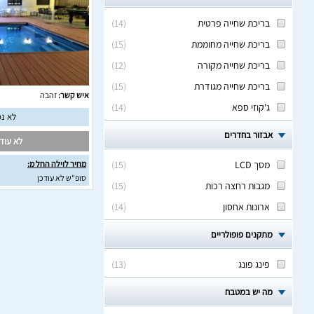
בריכת שחייה פרטית
(
14
)
בריכת שחייה מחוממת
(
15
)
בריכת שחייה מקורה
(
12
)
בריכת שחייה מגודרת
(
15
)
איש קשר:
זהבה
ג'קוזי ספא
(
14
)
לא נמ
אבזור בחדרים
לא עודכ
מסך LCD
(
15
)
מחיר לוילה החל מ:
סופ"ש לא עודכן
מגבות רחצה רכות
(
15
)
ארונות אחסון
(
14
)
מתקנים פופולריים
פינג פונג
(
13
)
מה יש במטבח