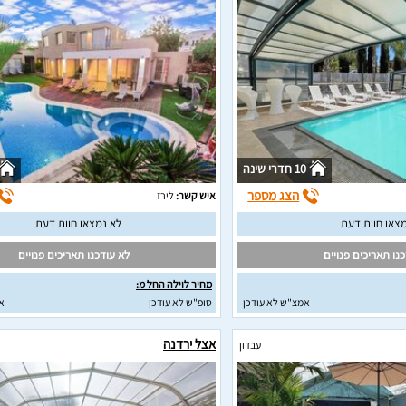
10 חדרי שינה
הצג מספר
איש קשר:
לירז
צאו חוות דעת
לא נמצאו חוות דעת
נו תאריכים פנויים
לא עודכנו תאריכים פנויים
מחיר לוילה החל מ:
אמצ"ש לא עודכן
סופ"ש לא עודכן
א
אצל ירדנה
עבדון