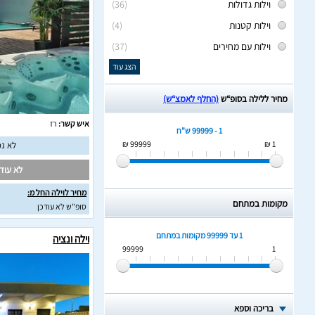
וילות גדולות
(36)
וילות קטנות
(4)
וילות עם מחירים
(37)
הצג עוד
מחיר ללילה בסופ“ש
(החלף לאמצ“ש)
איש קשר:
רז
1 - 99999 ש"ח
99999 ₪
1 ₪
לא נמ
לא עודכ
מחיר לוילה החל מ:
מקומות במתחם
סופ"ש לא עודכן
1 עד 99999
מקומות במתחם
וילה ונציה
99999
1
בריכה וספא