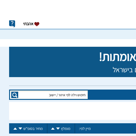
אהבתי
מיין לפי:
מומלץ
מחיר בסופ"ש