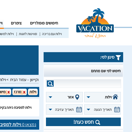
חיפושים פופולריים
צימרים
וי
וילות עם בריכה
סוויטות לזוגות
וילות למש
סינון לפי:
חיפוש לפי שם מתחם
וקיישן – עמוד הבית
וילות
וילות
מרכז
מישו
וילות
אזור
וילות למסיבת כיתה בקיס
תאריך הגעה
תאריך עזיבה
חפש כעת!
נמצאו
0
וילות למסיב