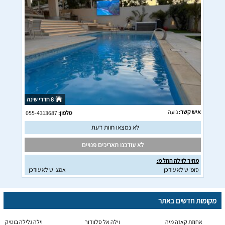
8 חדרי שינה
איש קשר:
נועה
טלפון:
055-4313687
לא נמצאו חוות דעת
לא עודכנו תאריכים פנויים
מחיר לוילה החל מ:
סופ"ש לא עודכן
אמצ"ש לא עודכן
מקומות חדשים באתר
אחוזת קאזה מיה
וילה אל סלוודור
וילה גלילה בוטיק