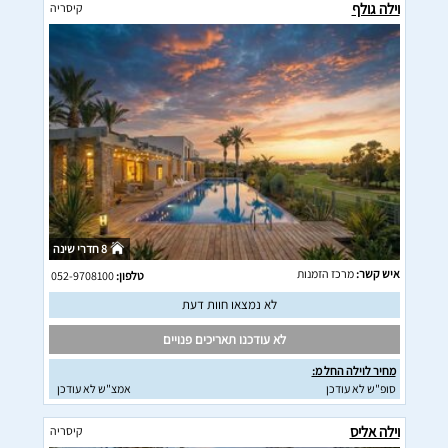
וילה גולף
קיסריה
8 חדרי שינה
איש קשר:
מרכז הזמנות
טלפון:
052-9708100
לא נמצאו חוות דעת
לא עודכנו תאריכים פנויים
מחיר לוילה החל מ:
סופ"ש לא עודכן
אמצ"ש לא עודכן
וילה אליס
קיסריה