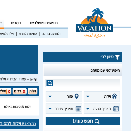
חיפושים פופולריים
צימרים
וי
וילות עם בריכה
סוויטות לזוגות
וילות למש
סינון לפי:
חיפוש לפי שם מתחם
וקיישן – עמוד הבית
וילות
וילות
דרום
אילת
וילות
אזור
וילות למסיבות באילת
תאריך הגעה
תאריך עזיבה
חפש כעת!
נמצאו
6
וילות למסיב