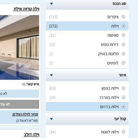
סוג הנכס
וילה טרויה אילת
צימרים
(133)
וילות
(172)
סוויטות
(31)
דירות נופש
(11)
מלונות בוטיק
(1)
לופטים
(5)
איזור
איש קשר:
נוי
וילות בצפון
(63)
לא נמ
וילות במרכז
(18)
לא עודכ
וילות בדרום
מחיר לוילה החל מ:
קהל יעד
סופ"ש לא עודכן
וילות לזוגות
(34)
וילה דולב