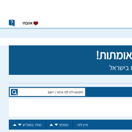
אהבתי
מיין לפי:
מומלץ
מחיר בסופ"ש