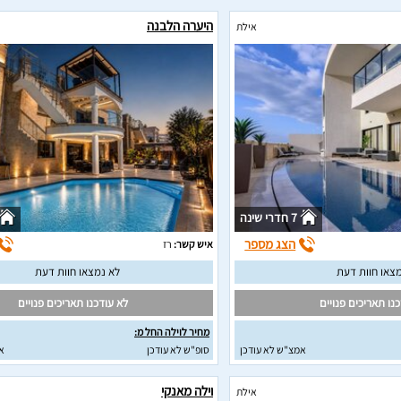
היערה הלבנה
אילת
7 חדרי שינה
הצג מספר
איש קשר:
רז
צאו חוות דעת
לא נמצאו חוות דעת
נו תאריכים פנויים
לא עודכנו תאריכים פנויים
מחיר לוילה החל מ:
אמצ"ש לא עודכן
סופ"ש לא עודכן
א
וילה מאנקי
אילת