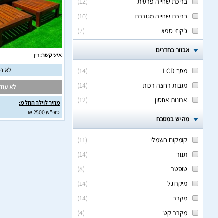
בריכת שחייה פרטית
(
12
)
בריכת שחייה מגודרת
(
10
)
ג'קוזי ספא
(
7
)
אבזור בחדרים
איש קשר:
דין
לא נמ
מסך LCD
(
14
)
מגבות רחצה רכות
(
14
)
לא עודכ
ארונות אחסון
(
12
)
מחיר לוילה החל מ:
סופ"ש 2500 ₪
מה יש במטבח
קומקום חשמלי
(
11
)
תנור
(
14
)
טוסטר
(
8
)
מיקרוגל
(
14
)
מקרר
(
14
)
מקרר קטן
(
4
)