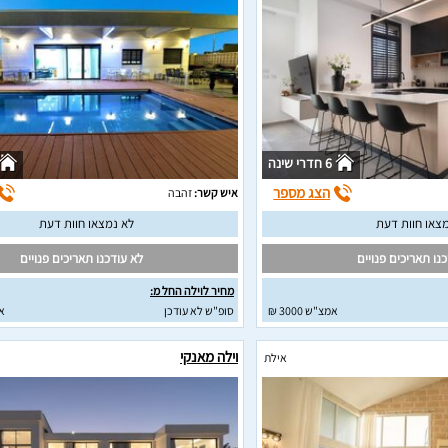
6 חדרי שינה
הצג מספר
איש קשר:
זהבה
צאו חוות דעת
לא נמצאו חוות דעת
נו תאריכים פנויים
לא עודכנו תאריכים פנויים
מחיר לוילה החל מ:
אמצ"ש 3000 ₪
סופ"ש לא עודכן
א
וילה מאנקי
אילת