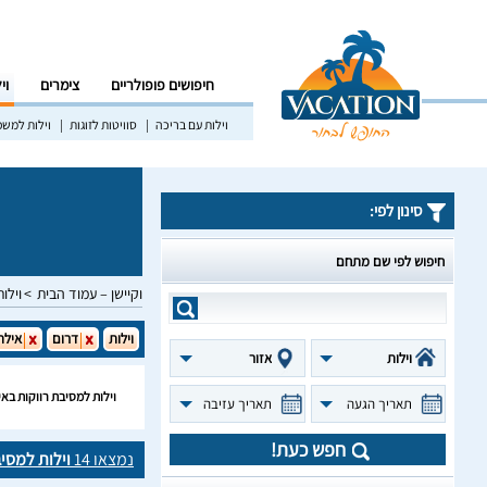
חיפושים פופולריים
צימרים
וי
וילות עם בריכה
סוויטות לזוגות
וילות למש
סינון לפי:
חיפוש לפי שם מתחם
וקיישן – עמוד הבית
וילות
וילות
דרום
אילת
וילות
אזור
וילות למסיבת רווקות בא
תאריך הגעה
תאריך עזיבה
חפש כעת!
נמצאו
14
וילות למסי