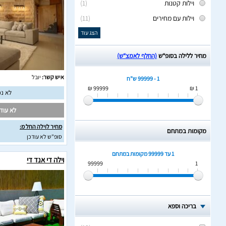
וילות קטנות
(1)
וילות עם מחירים
(11)
הצג עוד
מחיר ללילה בסופ“ש
(החלף לאמצ“ש)
איש קשר:
יובל
1 - 99999 ש"ח
99999 ₪
1 ₪
לא נמ
לא עודכ
מחיר לוילה החל מ:
מקומות במתחם
סופ"ש לא עודכן
1 עד 99999
מקומות במתחם
וילה די אנד די
99999
1
בריכה וספא