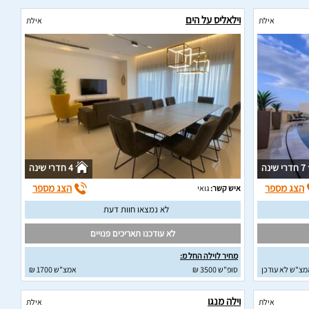
וילאליס על הים
אילת
אילת
7 חדרי שינה
4 חדרי שינה
הצג מספר
הצג מספר
איש קשר:
גואי
לא נמצאו חוות דעת
לא עודכנו תאריכים פנויים
מחיר לוילה החל מ:
מצ"ש לא עודכן
סופ"ש 3500 ₪
אמצ"ש 1700 ₪
וילה מנגו
אילת
אילת