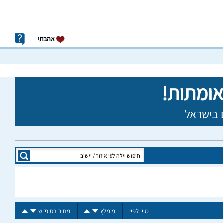
אהבתי
מיין לפי:
מומלץ
מחיר בסופ"ש