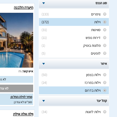
סוג הנכס
היערה הלבנה
צימרים
(133)
וילות
(172)
סוויטות
(31)
דירות נופש
(11)
מלונות בוטיק
(1)
לופטים
(5)
איזור
איש קשר:
רז
וילות בצפון
(50)
לא נמ
וילות במרכז
(14)
לא עודכ
וילות בדרום
מחיר לוילה החל מ:
קהל יעד
סופ"ש לא עודכן
וילות לזוגות
(34)
וילה אלה אילת