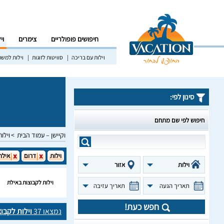
חיפושים פופולריים
צימרים
וי
וילות עם בריכה
סוויטות לזוגות
וילות למש
סינון לפי:
חיפוש לפי שם מתחם
וקיישן – עמוד הבית
וילות
וילות
דרום
אילת
וילות
אזור
וילות לקבוצות באילת
תאריך הגעה
תאריך עזיבה
חפש כעת!
נמצאו
37
וילות לקבו