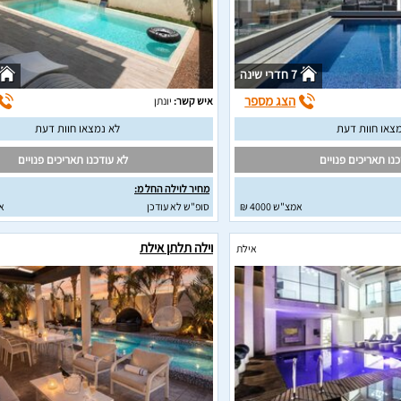
7 חדרי שינה
הצג מספר
איש קשר:
יונתן
צאו חוות דעת
לא נמצאו חוות דעת
נו תאריכים פנויים
לא עודכנו תאריכים פנויים
מחיר לוילה החל מ:
אמצ"ש 4000 ₪
סופ"ש לא עודכן
א
וילה תלתן אילת
אילת