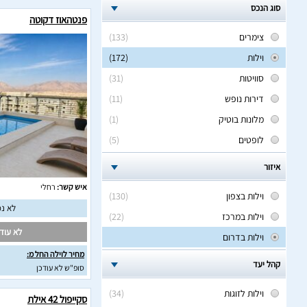
סוג הנכס
פנטהאוז דקוטה
צימרים
(133)
וילות
(172)
סוויטות
(31)
דירות נופש
(11)
מלונות בוטיק
(1)
לופטים
(5)
איזור
איש קשר:
רחלי
וילות בצפון
(130)
לא נמ
וילות במרכז
(22)
לא עודכ
וילות בדרום
מחיר לוילה החל מ:
קהל יעד
סופ"ש לא עודכן
וילות לזוגות
(34)
סקייפול 42 אילת