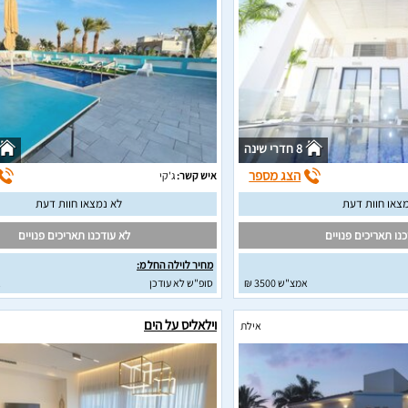
8 חדרי שינה
הצג מספר
איש קשר:
ג'קי
צאו חוות דעת
לא נמצאו חוות דעת
נו תאריכים פנויים
לא עודכנו תאריכים פנויים
מחיר לוילה החל מ:
אמצ"ש 3500 ₪
סופ"ש לא עודכן
א
וילאליס על הים
אילת