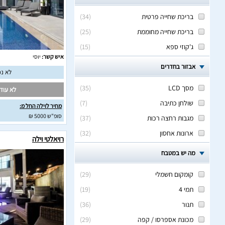
בריכת שחייה פרטית
(
34
)
בריכת שחייה מחוממת
(
25
)
ג'קוזי ספא
(
15
)
איש קשר:
יוסי
אבזור בחדרים
לא נמ
מסך LCD
(
35
)
לא עודכ
שולחן כתיבה
(
7
)
מחיר לוילה החל מ:
סופ"ש 5000 ₪
מגבות רחצה רכות
(
37
)
ארונות אחסון
(
32
)
רויאלטי וילה
מה יש במטבח
קומקום חשמלי
(
29
)
תמי 4
(
19
)
תנור
(
36
)
מכונת אספרסו / קפה
(
29
)