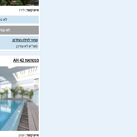
איש קשר:
לירז
לא נמ
לא עודכ
מחיר לוילה החל מ:
סופ"ש לא עודכן
פנטהאוז AH 42
איש קשר:
יונתן