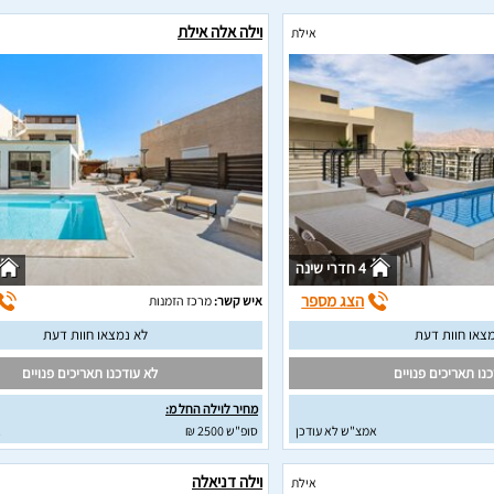
וילה אלה אילת
אילת
4 חדרי שינה
הצג מספר
איש קשר:
מרכז הזמנות
צאו חוות דעת
לא נמצאו חוות דעת
נו תאריכים פנויים
לא עודכנו תאריכים פנויים
מחיר לוילה החל מ:
אמצ"ש לא עודכן
סופ"ש 2500 ₪
א
וילה דניאלה
אילת