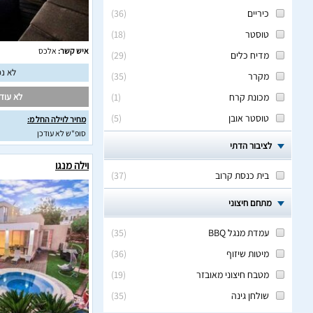
כיריים
(
36
)
טוסטר
(
18
)
איש קשר:
אלכס
מדיח כלים
(
29
)
לא נמ
מקרר
(
35
)
מכונת קרח
(
1
)
לא עודכ
טוסטר אובן
(
5
)
מחיר לוילה החל מ:
סופ"ש לא עודכן
לציבור הדתי
וילה מנגו
בית כנסת קרוב
(
37
)
מתחם חיצוני
עמדת מנגל BBQ
(
35
)
מיטות שיזוף
(
36
)
מטבח חיצוני מאובזר
(
19
)
שולחן גינה
(
35
)