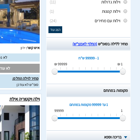
וילות גדולות
(11)
וילות קטנות
(1)
וילות עם מחירים
(24)
הצג עוד
מחיר ללילה בסופ“ש
(החלף לאמצ“ש)
איש קשר:
ירון
לא נמ
1 - 99999 ש"ח
99999 ₪
1 ₪
לא עודכ
מחיר לוילה החל מ:
סופ"ש לא עודכן
מקומות במתחם
וילה ויקטוריה אילת
1 עד 99999
מקומות במתחם
99999
1
בריכה וספא