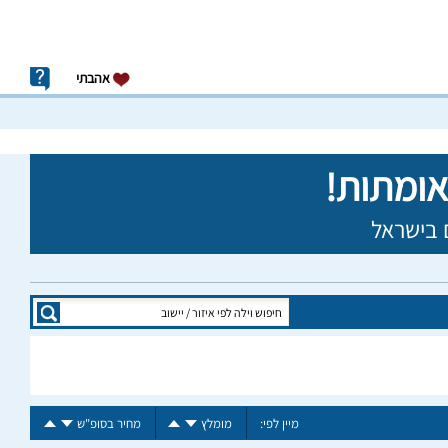
אהבתי
מיין לפי:
מומלץ
מחיר בסופ"ש