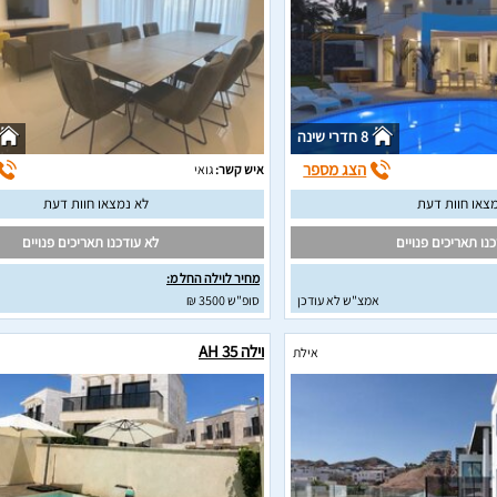
8 חדרי שינה
הצג מספר
איש קשר:
גואי
צאו חוות דעת
לא נמצאו חוות דעת
נו תאריכים פנויים
לא עודכנו תאריכים פנויים
מחיר לוילה החל מ:
אמצ"ש לא עודכן
סופ"ש 3500 ₪
וילה AH 35
אילת