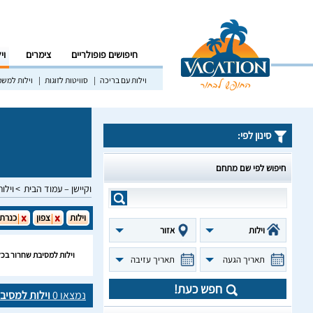
חיפושים פופולריים
צימרים
וי
וילות עם בריכה
סוויטות לזוגות
וילות למש
סינון לפי:
חיפוש לפי שם מתחם
וקיישן – עמוד הבית
וילות
וילות
צפון
כנרת
וילות
אזור
וילות למסיבת שחרור בכל
תאריך הגעה
תאריך עזיבה
חפש כעת!
נמצאו
0
וילות למסיב