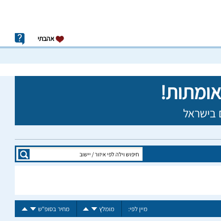
אהבתי
מיין לפי:
מומלץ
מחיר בסופ"ש