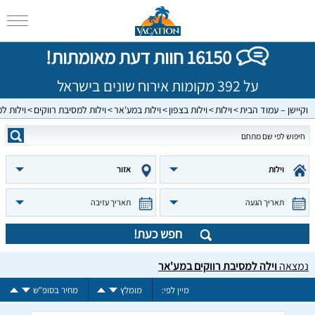
16150 חוות דעת מאומתות!
על 392 מקומות אירוח שונים בישראל
וקיישן – עמוד הבית
וילות
וילות בצפון
וילות במע'אר
וילות למסיבת רווקים
וילות ל
וילות
אזור
תאריך הגעה
תאריך עזיבה
חפש כעת!
נמצאה
וילה למסיבת רווקים במע'אר
מיין לפי:
מומלץ
מחיר בסופ"ש