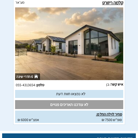
קלמה ריזורט
מע'אר
6 חדרי שינה
איש קשר:
בן
טלפון:
055-4313654
לא נמצאו חוות דעת
לא עודכנו תאריכים פנויים
מחיר לוילה החל מ:
סופ"ש 7500 ₪
אמצ"ש 6000 ₪