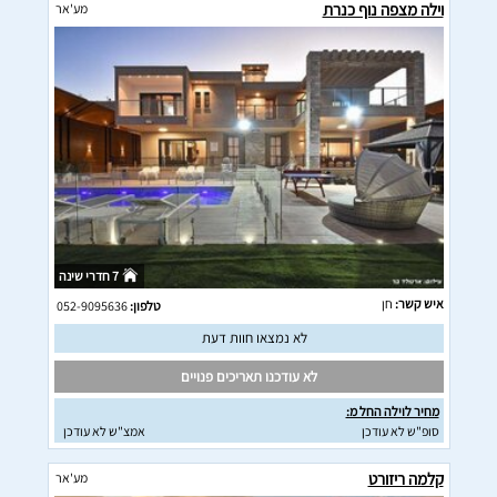
וילה מצפה נוף כנרת
מע'אר
7 חדרי שינה
איש קשר:
חן
טלפון:
052-9095636
לא נמצאו חוות דעת
לא עודכנו תאריכים פנויים
מחיר לוילה החל מ:
סופ"ש לא עודכן
אמצ"ש לא עודכן
קלמה ריזורט
מע'אר