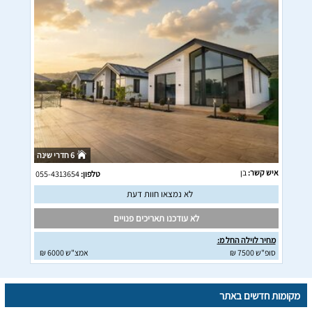
6 חדרי שינה
איש קשר:
בן
טלפון:
055-4313654
לא נמצאו חוות דעת
לא עודכנו תאריכים פנויים
מחיר לוילה החל מ:
סופ"ש 7500 ₪
אמצ"ש 6000 ₪
מקומות חדשים באתר