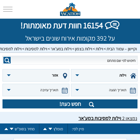
16154 חוות דעת מאומתות!
על 392 מקומות אירוח שונים בישראל
וקיישן – עמוד הבית
וילות
וילות בצפון
וילות במע'אר
וילות למסיבות
וילות למסיבות
וילות
אזור
תאריך הגעה
תאריך עזיבה
חפש כעת!
נמצאו
2
וילות למסיבות במע'אר
מיין לפי:
מומלץ
מחיר בסופ"ש