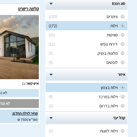
סוג הנכס
קלמה ריזורט
צימרים
(133)
וילות
(172)
סוויטות
(31)
דירות נופש
(11)
מלונות בוטיק
(1)
לופטים
(5)
איזור
איש קשר:
בן
וילות בצפון
לא נמ
וילות במרכז
(9)
לא עודכ
וילות בדרום
(2)
מחיר לוילה החל מ:
קהל יעד
סופ"ש 7500 ₪
וילות לזוגות
(2)