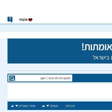
אהבתי
מיין לפי:
מומלץ
מחיר בסופ"ש