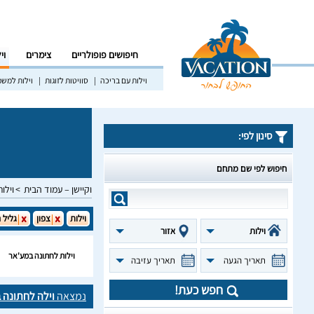
חיפושים פופולריים
צימרים
וי
וילות עם בריכה
סוויטות לזוגות
וילות למש
סינון לפי:
חיפוש לפי שם מתחם
וקיישן – עמוד הבית
וילות
וילות
צפון
גליל 
וילות
אזור
וילות לחתונה במע'אר
תאריך הגעה
תאריך עזיבה
חפש כעת!
נמצאה
וילה לחתונה 