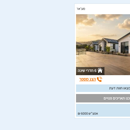
מע'אר
6 חדרי שינה
הצג מספר
צאו חוות דעת
נו תאריכים פנויים
אמצ"ש 6000 ₪