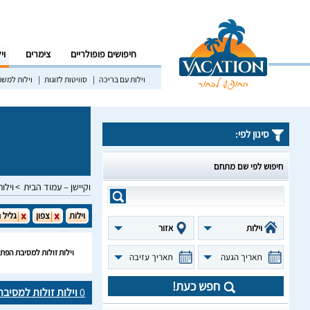
חיפושים פופולריים
צימרים
וי
וילות עם בריכה
סוויטות לזוגות
וילות למש
סינון לפי:
חיפוש לפי שם מתחם
וקיישן – עמוד הבית
וילות
וילות
צפון
גליל 
וילות
אזור
וילות זולות למסיבת הפת
תאריך הגעה
תאריך עזיבה
חפש כעת!
0
וילות זולות למסיב