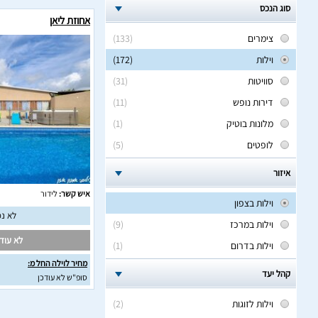
סוג הנכס
אחוזת ליאן
צימרים
(133)
וילות
(172)
סוויטות
(31)
דירות נופש
(11)
מלונות בוטיק
(1)
לופטים
(5)
איזור
איש קשר:
לידור
וילות בצפון
לא נמ
וילות במרכז
(9)
לא עודכ
וילות בדרום
(1)
מחיר לוילה החל מ:
קהל יעד
סופ"ש לא עודכן
וילות לזוגות
(2)