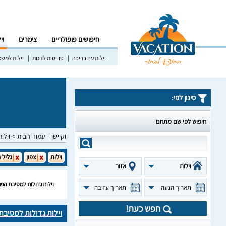
חיפושים פופולריים
צימרים
וי
וילות עם בריכה
סוויטות לזוגות
וילות למש
סינון לפי:
חיפוש לפי שם מתחם
וקיישן – עמוד הבית
וילות
וילות
צפון
גליל 
וילות
אזור
וילות גדולות למסיבת הפ
תאריך הגעה
תאריך עזיבה
חפש כעת!
וילות גדולות למסיב