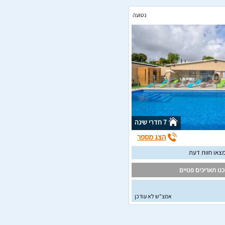
נטועה
7 חדרי שינה
הצג מספר
צאו חוות דעת
נו תאריכים פנויים
אמצ"ש לא עודכן