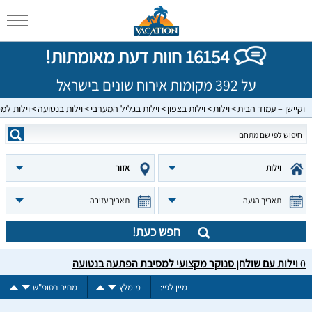
16154 חוות דעת מאומתות!
על 392 מקומות אירוח שונים בישראל
וקיישן – עמוד הבית
וילות
וילות בצפון
וילות בגליל המערבי
וילות בנטועה
וילות למ
וילות
אזור
תאריך הגעה
תאריך עזיבה
חפש כעת!
0
וילות עם שולחן סנוקר מקצועי למסיבת הפתעה בנטועה
מיין לפי:
מומלץ
מחיר בסופ"ש