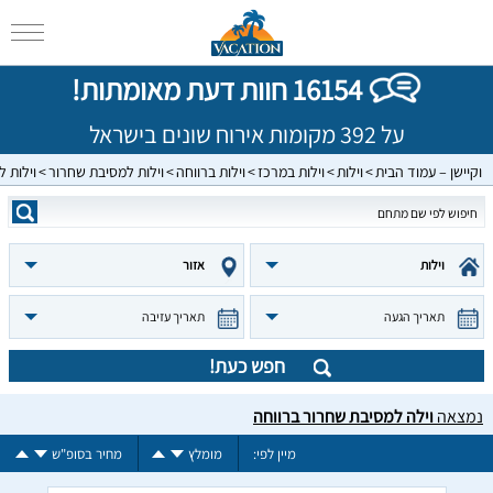
16154 חוות דעת מאומתות!
על 392 מקומות אירוח שונים בישראל
וקיישן – עמוד הבית
וילות
וילות במרכז
וילות ברווחה
וילות למסיבת שחרור
וילות 
וילות
אזור
תאריך הגעה
תאריך עזיבה
חפש כעת!
נמצאה
וילה למסיבת שחרור ברווחה
מיין לפי:
מומלץ
מחיר בסופ"ש