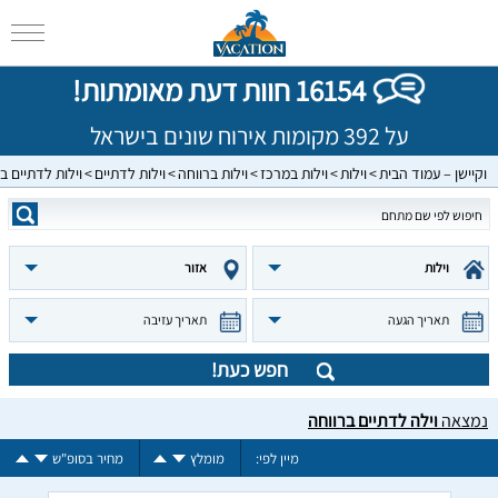
16154 חוות דעת מאומתות!
על 392 מקומות אירוח שונים בישראל
וקיישן – עמוד הבית
וילות
וילות במרכז
וילות ברווחה
וילות לדתיים
וילות לדתיים ב
וילות
אזור
תאריך הגעה
תאריך עזיבה
חפש כעת!
נמצאה
וילה לדתיים ברווחה
מיין לפי:
מומלץ
מחיר בסופ"ש