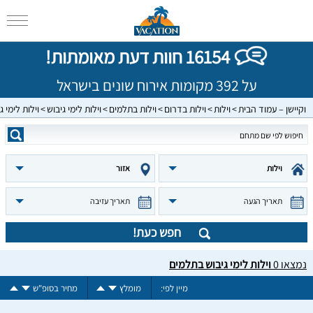
16154 חוות דעת מאומתות!
על 392 מקומות אירוח שונים בישראל
וקיישן – עמוד הבית
וילות
וילות בדרום
וילות בתלמים
וילות לימי גיבוש
וילות לימי 
וילות
אזור
תאריך הגעה
תאריך עזיבה
חפש כעת!
נמצאו
0
וילות לימי גיבוש בתלמים
מיין לפי:
מומלץ
מחיר בסופ"ש