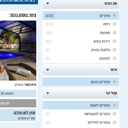
סוג הנכס
צימר בוסתן בכפר
צימרים
(133)
וילות
(172)
סוויטות
(31)
דירות נופש
(11)
מלונות בוטיק
(1)
לופטים
(5)
איזור
צימרים בצפון
איש קשר:
מושיקו
קהל יעד
נמצאו 32 חוות דעת מאומתות
לא עודכ
צימרים לזוגות
מחיר לזוג החל מ:
צימרים למשפחות
(3)
סופ"ש 800 ₪
צימרים לחיילים
(3)