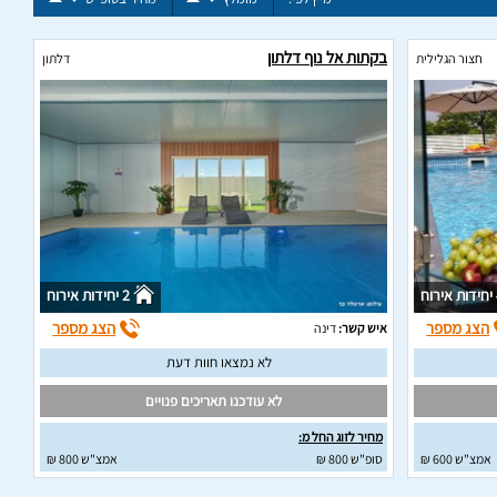
בקתות אל נוף דלתון
חצור הגלילית
דלתון
וח
2 יחידות אירוח
הצג מספר
הצג מספר
איש קשר:
דינה
לא נמצאו חוות דעת
לא עודכנו תאריכים פנויים
מחיר לזוג החל מ:
אמצ"ש 600 ₪
סופ"ש 800 ₪
אמצ"ש 800 ₪