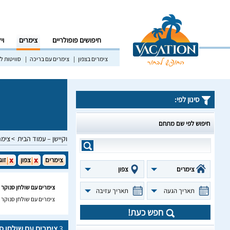
חיפושים פופולריים
צימרים
וי
צימרים בצפון
צימרים עם בריכה
סוויטות לז
סינון לפי:
חיפוש לפי שם מתחם
וקיישן – עמוד הבית
צימר
צימרים
צפון
זוג
צימרים
צפון
צימרים עם שולחן סנוקר ל
תאריך הגעה
תאריך עזיבה
צימרים עם שולחן סנוקר ל
חפש כעת!
3
צימרים עם שולחן סנ