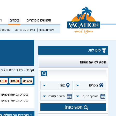
חיפושים פופולריים
צימרים
וי
צימרים בצפון
צימרים עם בריכה
סוויטות לז
סינון לפי:
חיפוש לפי שם מתחם
וקיישן – עמוד הבית
צימר
צימרים
צפון
ירח
צימרים
צפון
צימרים עם שולחן סנוקר 
תאריך הגעה
תאריך עזיבה
צימרים עם שולחן סנוקר ל
חפש כעת!
2
צימרים עם שולחן ס