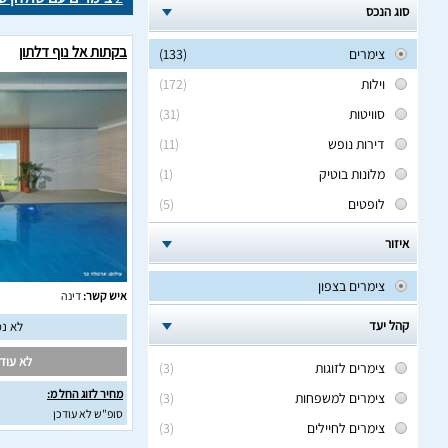
סוג הנכס
בקתות אל נוף דלתון
צימרים
(133)
וילות
(172)
סוויטות
(31)
דירות נופש
(11)
מלונות בוטיק
(1)
לופטים
(5)
איזור
צימרים בצפון
איש קשר:
דינה
קהל יעד
לא נמ
לא עודכ
צימרים לזוגות
(3)
מחיר לזוג החל מ:
צימרים למשפחות
(3)
סופ"ש לא עודכן
צימרים לחיילים
(3)