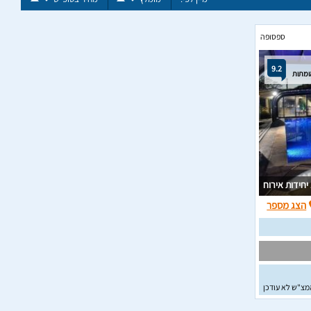
ספסופה
9.2
ח
הצג מספר
מצ"ש לא עודכן