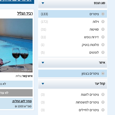
סוג הנכס
רביד הגליל
צימרים
(133)
וילות
(172)
סוויטות
(31)
דירות נופש
(11)
מלונות בוטיק
(1)
לופטים
(5)
איזור
צימרים בצפון
איש קשר:
גלית
קהל יעד
לא נמ
לא עודכ
צימרים לזוגות
(3)
מחיר לזוג החל מ:
צימרים למשפחות
(3)
סופ"ש 1000 ₪
צימרים לחיילים
(3)