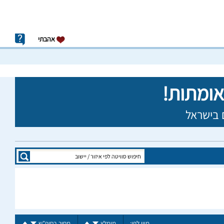
אהבתי
מיין לפי:
מומלץ
מחיר בסופ"ש